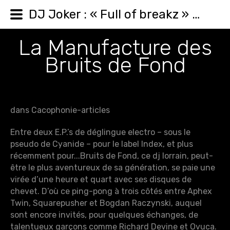
DJ Joker : « Full of breakz » - Bruits de Fond 04 (2002)
La Manufacture des
Bruits de Fond
dans Cacophonie-articles
Entre deux E.P.’s de déglingue electro – sous le
pseudo de Cyanide – pour le label Index, et plus
récemment pour...Bruits de Fond, ce dj lorrain, peut-
être le plus aventureux de sa génération, se paie une
virée d’une heure et quart avec ses disques de
chevet. D’où ce ping-pong à trois côtés entre Aphex
Twin, Squarepusher et Bogdan Raczynski, auquel
sont encore invités, pour quelques échanges, de
talentueux garçons comme Richard Devine et Ovuca.