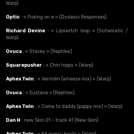
Warp)
Optic
: « Puking on e » (Dyslexic Responses)
Richard Devine
: « Lipswitch loop » (Schematic /
Warp)
Ovuca
: « Stacey » (Rephlex)
Squarepusher
: « Chin hippy » (Warp)
Aphex Twin
: « Ventolin (wheeze mix) » (Warp)
Ovuca
: « Eustace » (Rephlex)
Aphex Twin
: « Come to daddy (pappy mix) » (Warp)
Dan H
: new Skin 01 -
track A1
(New Skin)
Aphex Twin
: « 54 cymru beats » (Warp)