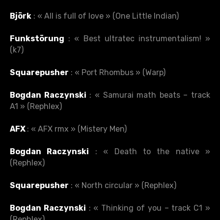
Björk
: « All is full of love » (One Little Indian)
Funkstörung
: « Best ultratec instrumentalism! »
(k7)
Squarepusher
: « Port Rhombus » (Warp)
Bogdan Raczynski
: « Samurai math beats – track
A1 » (Rephlex)
AFX
: « AFX rmx » (Mistery Men)
Bogdan Raczynski
: « Death to the native »
(Rephlex)
Squarepusher
: « North circular » (Rephlex)
Bogdan Raczynski
: « Thinking of you – track C1 »
(Rephlex)