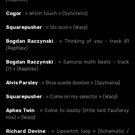
Cogor
: « Witch touch » (Syncretic)
Squarepusher
: « Vic acid » (Warp)
Bogdan Raczynski
: « Thinking of you – track A1
(Rephlex)
Bogdan Raczynski
: « Samurai math beats – track
D1 » (Rephlex)
Alvis Parsley
: « Blue suede doodoo » (Spymania)
Squarepusher
: « Come on my selector » (Warp)
Aphex Twin
: « Come to daddy (little lord faulteroy
mix) » (Warp)
Richard Devine
: « Lipswitch loop » (Schematic /